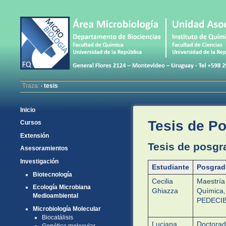
Traza:
tesis
•
Inicio
Tesis de P
Cursos
Extensión
Tesis de posgr
Asesoramientos
Investigación
Estudiante
Posgrad
Biotecnología
Cecilia
Maestría
Ecología Microbiana
Ghiazza
Química,
Medioambiental
PEDECI
Microbiología Molecular
Biocatálisis
Luciana
Doctorad
Genética molecular