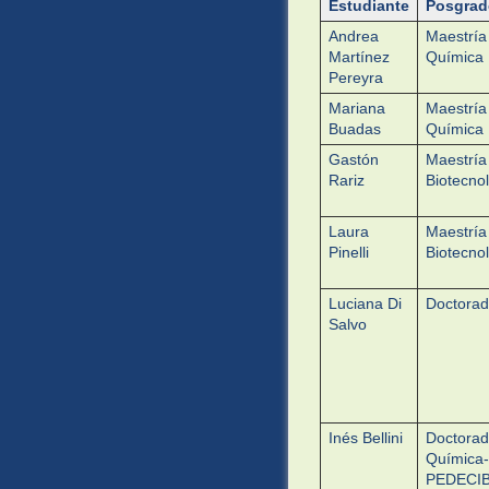
Estudiante
Posgrad
Andrea
Maestría
Martínez
Química
Pereyra
Mariana
Maestría
Buadas
Química
Gastón
Maestría
Rariz
Biotecno
Laura
Maestría
Pinelli
Biotecno
Luciana Di
Doctora
Salvo
Inés Bellini
Doctorad
Química-
PEDECI