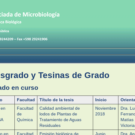
osgrado y Tesinas de Grado
ado en curso
o
Facultad
Título de la tesis
Inicio
Orient
 en
Facultad
Calidad ambiental de
Noviembre
Dra. Lu
de
lodos de Plantas de
2018
Ferrand
BA
Química
Tratamiento de Aguas
Matías
Residuales
Victoria
o en
Facultad
Emisión biológica de
Junio
Dra. A