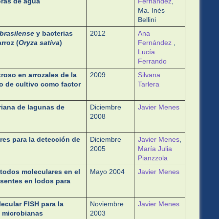
oras de agua
Fernández
,
Ma. Inés
Bellini
 brasilense
y bacterias
2012
Ana
rroz (
Oryza sativa
)
Fernández
,
Lucía
Ferrando
roso en arrozales de la
2009
Silvana
o de cultivo como factor
Tarlera
riana de lagunas de
Diciembre
Javier Menes
2008
res para la detección de
Diciembre
Javier Menes
,
2005
María Julia
Pianzzola
todos moleculares en el
Mayo 2004
Javier Menes
sentes en lodos para
ecular FISH para la
Noviembre
Javier Menes
 microbianas
2003