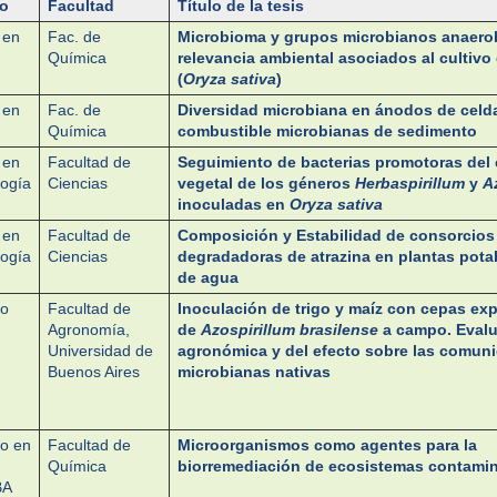
o
Facultad
Título de la tesis
 en
Fac. de
Microbioma y grupos microbianos anaero
Química
relevancia ambiental asociados al cultivo 
(
Oryza sativa
)
 en
Fac. de
Diversidad microbiana en ánodos de celd
Química
combustible microbianas de sedimento
 en
Facultad de
Seguimiento de bacterias promotoras del 
logía
Ciencias
vegetal de los géneros
Herbaspirillum
y
A
inoculadas en
Oryza sativa
 en
Facultad de
Composición y Estabilidad de consorcios 
logía
Ciencias
degradadoras de atrazina en plantas pota
de agua
do
Facultad de
Inoculación de trigo y maíz con cepas ex
Agronomía,
de
Azospirillum brasilense
a campo. Eval
Universidad de
agronómica y del efecto sobre las comun
Buenos Aires
microbianas nativas
o en
Facultad de
Microorganismos como agentes para la
Química
biorremediación de ecosistemas contami
BA