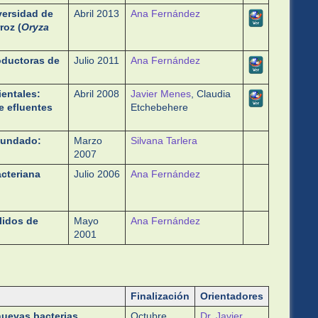
versidad de
Abril 2013
Ana Fernández
roz (
Oryza
oductoras de
Julio 2011
Ana Fernández
ientales:
Abril 2008
Javier Menes
, Claudia
e efluentes
Etchebehere
nundado:
Marzo
Silvana Tarlera
2007
cteriana
Julio 2006
Ana Fernández
lidos de
Mayo
Ana Fernández
2001
Finalización
Orientadores
nuevas bacterias
Octubre
Dr. Javier