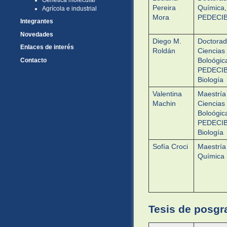
Pereira
Química,
Agrícola e industrial
Mora
PEDECI
Integrantes
Novedades
Diego M.
Doctorad
Enlaces de interés
Roldán
Ciencias
Boloógic
Contacto
PEDECI
Biología
Valentina
Maestría
Machin
Ciencias
Boloógic
PEDECI
Biología
Sofía Croci
Maestría
Química
Tesis de posgr