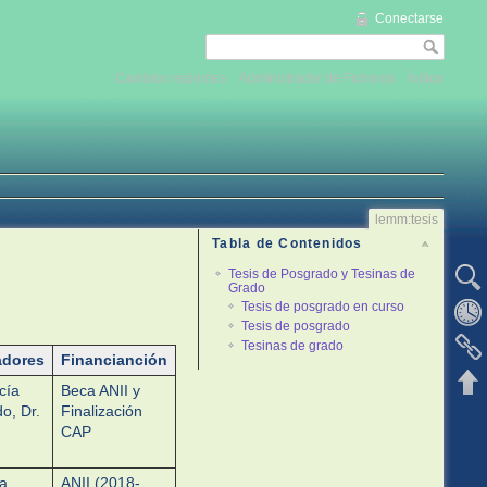
Conectarse
Cambios recientes
Administrador de Ficheros
Índice
lemm:tesis
Tabla de Contenidos
Tesis de Posgrado y Tesinas de
Ver la 
Grado
Tesis de posgrado en curso
Revisio
Tesis de posgrado
Tesinas de grado
Enlaces
adores
Financianción
Volver 
cía
Beca ANII y
o, Dr.
Finalización
CAP
na
ANII (2018-