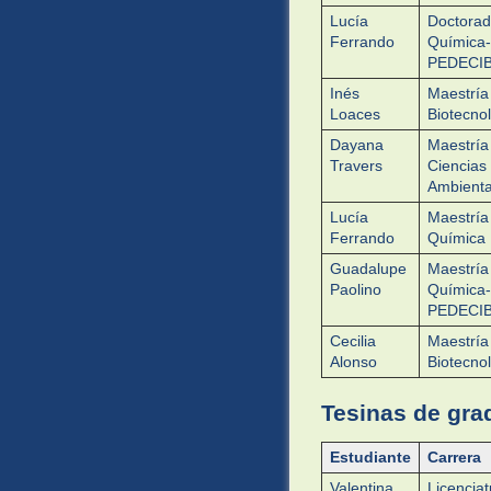
Lucía
Doctorad
Ferrando
Química-
PEDECI
Inés
Maestría
Loaces
Biotecno
Dayana
Maestría
Travers
Ciencias
Ambienta
Lucía
Maestría
Ferrando
Química
Guadalupe
Maestría
Paolino
Química-
PEDECI
Cecilia
Maestría
Alonso
Biotecno
Tesinas de gra
Estudiante
Carrera
Valentina
Licencia