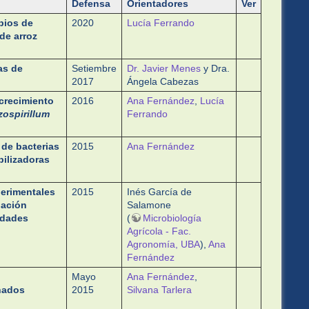
Defensa
Orientadores
Ver
bios de
2020
Lucía Ferrando
de arroz
as de
Setiembre
Dr. Javier Menes
y Dra.
2017
Ángela Cabezas
crecimiento
2016
Ana Fernández
,
Lucía
zospirillum
Ferrando
de bacterias
2015
Ana Fernández
bilizadoras
perimentales
2015
Inés García de
uación
Salamone
idades
(
Microbiología
Agrícola - Fac.
Agronomía, UBA
),
Ana
Fernández
Mayo
Ana Fernández
,
nados
2015
Silvana Tarlera