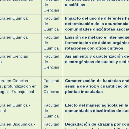
de
alcalófilas
Ciencias
tura en Química
Facultad
Impacto del uso de diferentes h
de
determinación de la abundancia
Química
comunidades diazótrofas asociad
tura en Química
Facultad
Emisión de metano e intermediar
de
fermentación de ácidos orgánico
Química
rotaciones con otros cultivos
tura en Ciencias
Facultad
Aislamiento y caracterización de
s
de
electrogénicas de suelos y sed
Ciencias
tura en Ciencias
Facultad
Caracterización de bacterias en
s, profundización en
de
semilla de arroz y cuantificació
ogía - Trabajo final
Ciencias
plantas inoculadas
tura en Química -
Facultad
Efecto del manejo agrícola en la
inal
de
comunidades diazótrofas de suel
Química
ura en Bioquímica -
Facultad
Degradación de atrazina por con