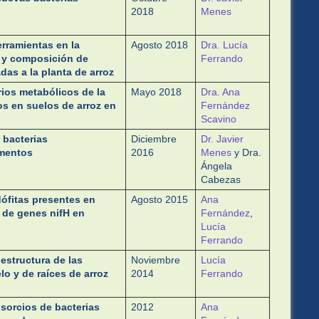
2018
Menes
erramientas en la
Agosto 2018
Dra. Lucía
 y composición de
Ferrando
as a la planta de arroz
ios metabólicos de la
Mayo 2018
Dra. Ana
s en suelos de arroz en
Fernández
Scavino
 bacterias
Diciembre
Dr. Javier
imentos
2016
Menes
y Dra.
Ángela
Cabezas
dófitas presentes en
Agosto 2015
Ana
n de genes nifH en
Fernández
,
Lucía
Ferrando
 estructura de las
Noviembre
Lucía
o y de raíces de arroz
2014
Ferrando
sorcios de bacterias
2012
Ana