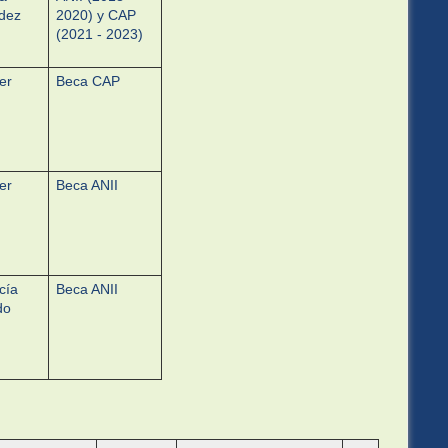
dez
2020) y CAP
(2021 - 2023)
er
Beca CAP
er
Beca ANII
cía
Beca ANII
do