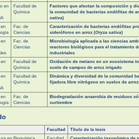
o en
Facultad de
Factores que afectan la composición y di
Química
la comunidad de bacterias endófitas de ar
BA
sativa
)
 en
Fac. de
Caracterización de bacterias endófitas pr
logía
Ciencias
sideróforos en arroz (
Oryza sativa
)
 en
Fac. de
Microbiología aplicada a las ciencias amb
Ciencias
reactores biológicos para el tratamiento d
les
industriales
 en
Facultad de
Oxidación de metano en un ecosistema i
Química
suelo de campos de arroz irrigado
 en
Facultad de
Dinámica y diversidad de la comunidad ba
Química
fijadora libre nitrógeno en suelos de arroz
BA
 en
Fac. de
Biodegradación anaerobia de residuos só
logía
Ciencias
curtiembre
do
Facultad
Título de la tesis
tura en Bioquímica
Facultad
Caracterización taxonómica de 