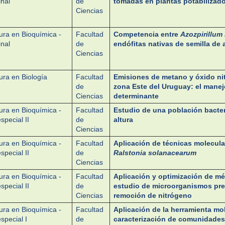
inal
de
tomadas en plantas potabilizad
Ciencias
ura en Bioquímica -
Facultad
Competencia entre
Azozpirillum
inal
de
endófitas nativas de semilla de a
Ciencias
ura en Biología
Facultad
Emisiones de metano y óxido nit
de
zona Este del Uruguay: el manej
Ciencias
determinante
ura en Bioquímica -
Facultad
Estudio de una población bacte
special II
de
altura
Ciencias
ura en Bioquímica -
Facultad
Aplicación de técnicas molecula
special II
de
Ralstonia solanacearum
Ciencias
ura en Bioquímica -
Facultad
Aplicación y optimización de mé
special II
de
estudio de microorganismos pre
Ciencias
remoción de nitrógeno
ura en Bioquímica -
Facultad
Aplicación de la herramienta mol
special I
de
caracterización de comunidades