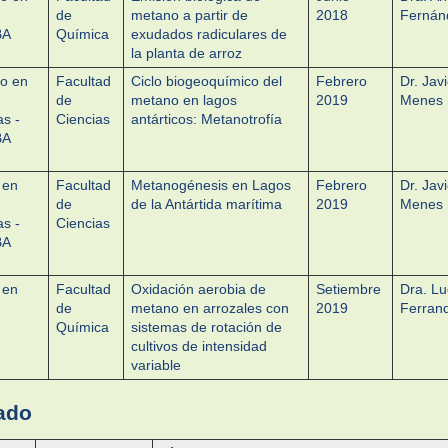
de
metano a partir de
2018
Fernán
BA
Química
exudados radiculares de
la planta de arroz
o en
Facultad
Ciclo biogeoquímico del
Febrero
Dr. Javi
de
metano en lagos
2019
Menes
as -
Ciencias
antárticos: Metanotrofía
BA
 en
Facultad
Metanogénesis en Lagos
Febrero
Dr. Javi
de
de la Antártida marítima
2019
Menes
as -
Ciencias
BA
 en
Facultad
Oxidación aerobia de
Setiembre
Dra. Lu
de
metano en arrozales con
2019
Ferran
Química
sistemas de rotación de
cultivos de intensidad
variable
ado