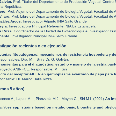
Galván.
Prof. Titular del Departamento de Producción Vegetal, Centro
 la República.
ero.
Prof. Adjunto del Departamento de Biología Vegetal, Facultad de 
Vilaró.
Prof. Libre del Departamento de Biología Vegetal, Facultad de 
nzález Arcos.
Investigador Adjunto INIA Salto Grande
eyra.
Investigadora Principal Referente INIA La Estanzuela
a Rizza.
Coordinador de la Unidad de Biotecnología e Investigador Prin
cente.
Investigador Principal INIA Salto Grande
stigación recientes o en ejecución
cterias fitopatógenas: mecanismos de resistencia hospedera y de
ponsables: Dra. M.I. Siri y Dr. G. Galván.
rramientas para el diagnóstico, estudio y manejo de la estría bac
royecto ANII-FCE. Responsable: M.I. Siri
ecto del receptor AtEFR en germoplasma avanzado de papa para la 
onsable: Dr. Marco Dalla Rizza.
timos 5 años)
enco A., Lapaz M.I., Pianzzola M.J., Moyna G., Siri M.I. (2021)
An int
omyces
spp. strains based on metabolomic, bioactivity and phylo