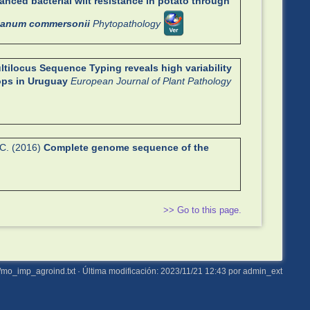
anced bacterial wilt resistance in potato through
lanum commersonii
Phytopathology
ltilocus Sequence Typing reveals high variability
ops in Uruguay
European Journal of Plant Pathology
J.C. (2016)
Complete genome sequence of the
>> Go to this page.
/mo_imp_agroind.txt
· Última modificación: 2023/11/21 12:43 por
admin_ext