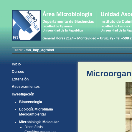
Traza:
mo_imp_agroind
•
Inicio
Microorgani
Cursos
Extensión
Asesoramientos
Investigación
Biotecnología
Ecología Microbiana
Medioambiental
Microbiología Molecular
Biocatálisis
Genética molecular