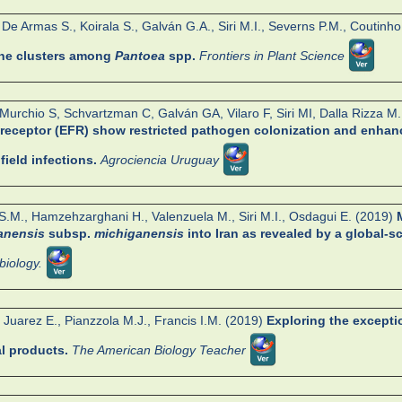
, De Armas S., Koirala S., Galván G.A., Siri M.I., Severns P.M., Coutinho
ene clusters among
Pantoea
spp.
Frontiers in Plant Science
 Murchio S, Schvartzman C, Galván GA, Vilaro F, Siri MI, Dalla Rizza M
receptor (EFR) show restricted pathogen colonization and enhance
field infections.
Agrociencia Uruguay
S.M., Hamzehzarghani H., Valenzuela M., Siri M.I., Osdagui E. (2019)
anensis
subsp.
michiganensis
into Iran as revealed by a global-s
biology.
 Juarez E., Pianzzola M.J., Francis I.M. (2019)
Exploring the excepti
al products.
The American Biology Teacher