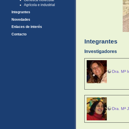
Agrícola e industrial
Integrantes
Novedades
Enlaces de interés
Contacto
Integrantes
Investigadores
Dra. Mª I
Dra. Mª J