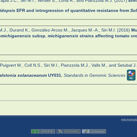
pia J.C., Siri M.I., Verdier E., Loria R., and Pianzzola M.J. (2017)
Enh
idopsis
EFR and introgression of quantitative resistance from
So
M.J., Durand K., González-Arcos M., Jacques M.-A., Siri M.I. (2016)
Mu
r michiganensis
subsp.
michiganensis
strains affecting tomato cr
uigvert M., Coll N.S., Siri M.I., Pianzzola M.J., Valls M., and Setubal 
alstonia solanacearum
UY031.
Standards in Genomic Sciences
micromol