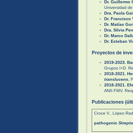
Dr. Guillermo 
Universidad de
Dra. Paola Gai
Dr. Francisco 
Dr. Matías Go
Dra. Silvia Per
Dr. Marco Dall
Dr. Esteban Vi
Proyectos de inve
2019-2023. Ba
Grupos I+D. Res
2018-2021. He
translucens
.
P
2018-2021. Ef
ANII-FMV. Resp
Publicaciones (úl
Croce V., López-Radc
pathogenic
Strept