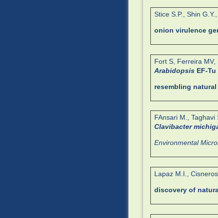
Stice S.P., Shin G.Y.
onion virulence g
Fort S, Ferreira MV,
Arabidopsis
EF-Tu 
resembling natural 
FAnsari M., Taghavi 
Clavibacter michig
Environmental Micro
Lapaz M.I., Cisneros
discovery of natur