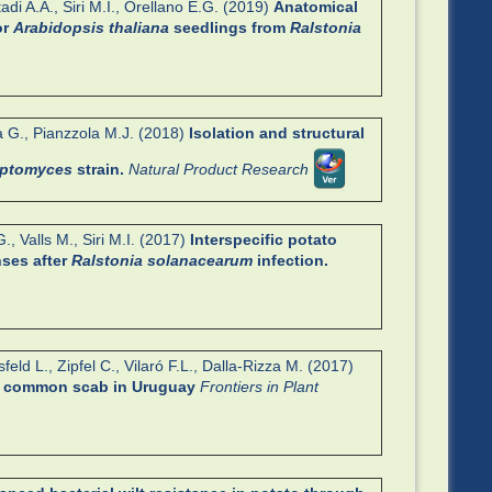
adi A.A., Siri M.I., Orellano E.G. (2019)
Anatomical
or
Arabidopsis thaliana
seedlings from
Ralstonia
na G., Pianzzola M.J. (2018)
Isolation and structural
eptomyces
strain.
Natural Product Research
., Valls M., Siri M.I. (2017)
Interspecific potato
nses after
Ralstonia solanacearum
infection.
eld L., Zipfel C., Vilaró F.L., Dalla-Rizza M. (2017)
o common scab in Uruguay
Frontiers in Plant