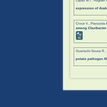
Lapaz M.I., Huguet-Ta
expression of
Arab
Croce V., Pianzzola 
among
Clavibacte
Guarischi-Sousa R., P
potato pathogen
R