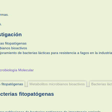
.
Armas.
s.
stigación
ias fitopatógenas
bianos bioactivos
oramiento de bacterias lácticas para resistencia a fagos en la industria
crobiología Molecular
s fitopatógenas
Metabolitos microbianos bioactivos
Bacterias lác
cterias fitopatógenas