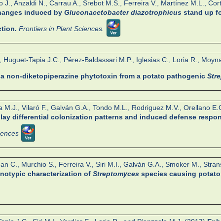
J., Anzaldi N., Carrau A., Srebot M.S., Ferreira V., Martínez M.L., Cort
hanges induced by
Gluconacetobacter diazotrophicus
stand up f
tion.
Frontiers in Plant Sciences.
, Huguet-Tapia J.C., Pérez-Baldassari M.P., Iglesias C., Loria R., Moy
f a non-diketopiperazine phytotoxin from a potato pathogenic
Str
a M.J., Vilaró F., Galván G.A., Tondo M.L., Rodriguez M.V., Orellano E.G
play differential colonization patterns and induced defense respo
ciences
n C., Murchio S., Ferreira V., Siri M.I., Galván G.A., Smoker M., Stransf
otypic characterization of
Streptomyces
species causing potat