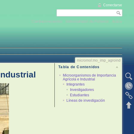
Conectarse
Cambios recientes
Administrador de Ficheros
Índice
micromol:mo_imp_agroind
Tabla de Contenidos
ndustrial
Microorganismos de Importancia
Ver la 
Agrícola e Industrial
Integrantes
Revisio
Investigadores
Estudiantes
Enlaces
Líneas de investigación
Volver 