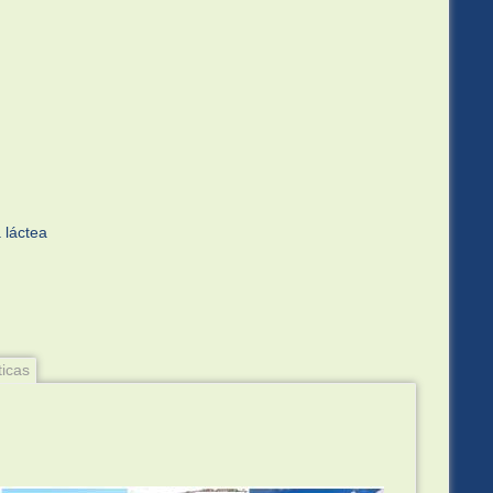
 láctea
ticas