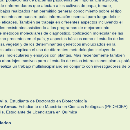
zar poblaciones de bacterias patógenas de importancia agrícola,
de enfermedades que afectan a los cultivos de papa, tomate,
rabajos realizados han permitido generar conocimiento sobre el tipo
esentes en nuestro país, información esencial para luego definir
 eficaces. También se trabaja en diferentes aspectos incluyendo el
des resistentes asistiendo a los programas de mejoramiento
de métodos moleculares de diagnóstico, tipificación molecular de las
no presentes en el país, y aspectos básicos como el estudio de los
a vegetal y de los determinantes genéticos involucrados en la
estudios implican el uso de diferentes metodologías incluyendo
icas, moleculares y ensayos con plantas. Más recientemente también
abordajes masivos para el estudio de estas interacciones planta-pató
ealiza un trabajo multidisciplinario en conjunto con investigadores de o
vijo.
Estudiante de Doctorado en Biotecnología
De Armas.
Estudiante de Maestría en Ciencias Biológicas (PEDECIBA)
is.
Estudiante de Licenciatura en Química
ciados