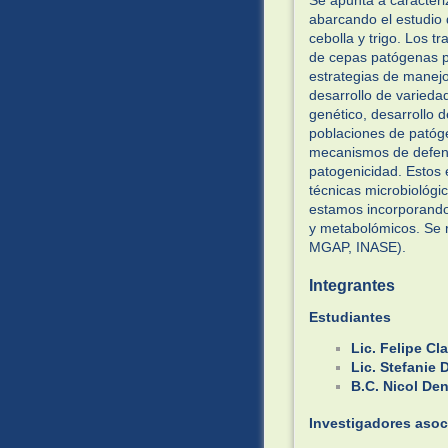
Se apunta a caracteri
abarcando el estudio 
cebolla y trigo. Los t
de cepas patógenas pr
estrategias de manejo
desarrollo de varieda
genético, desarrollo 
poblaciones de patóge
mecanismos de defens
patogenicidad. Estos 
técnicas microbiológ
estamos incorporando 
y metabolómicos. Se r
MGAP, INASE).
Integrantes
Estudiantes
Lic. Felipe Cla
Lic. Stefanie 
B.C. Nicol Den
Investigadores aso