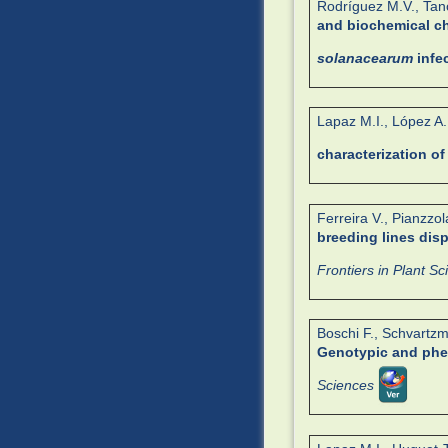
Rodríguez M.V., Tano 
and biochemical c
solanacearum
infec
Lapaz M.I., López A.
characterization o
Ferreira V., Pianzzol
breeding lines dis
Frontiers in Plant S
Boschi F., Schvartzma
Genotypic and phen
Sciences