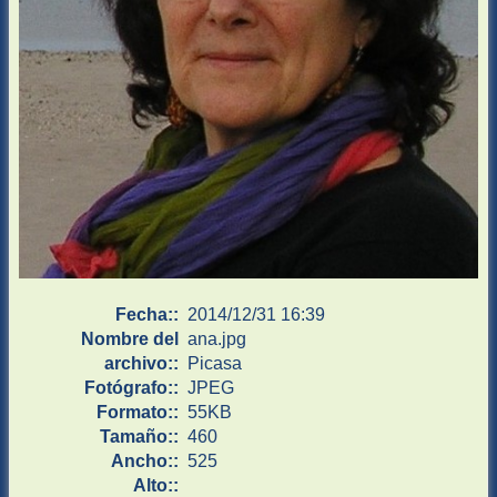
Fecha::
2014/12/31 16:39
Nombre del
ana.jpg
archivo::
Picasa
Fotógrafo::
JPEG
Formato::
55KB
Tamaño::
460
Ancho::
525
Alto::