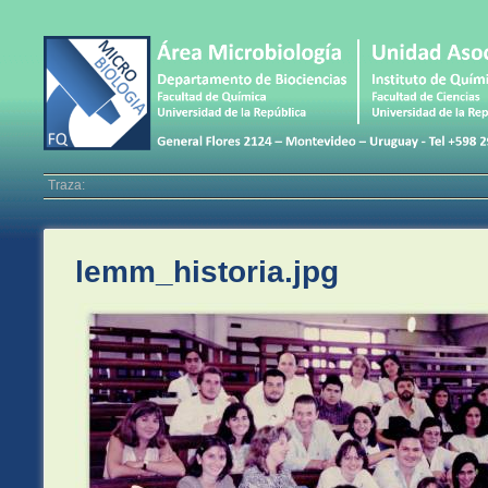
Traza:
lemm_historia.jpg