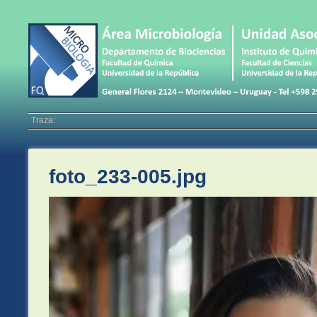
Traza:
foto_233-005.jpg